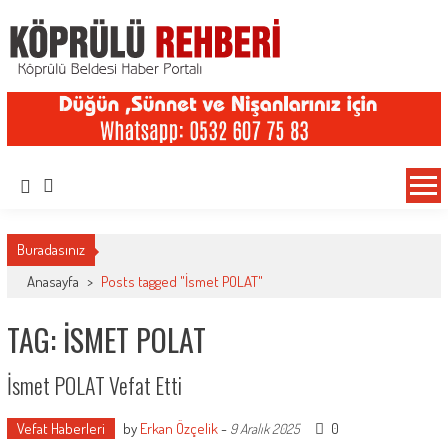
Köprülü Rehberi
Köprülü Haber Sitesi
Buradasınız
Anasayfa
>
Posts tagged "İsmet POLAT"
TAG: İSMET POLAT
İsmet POLAT Vefat Etti
Vefat Haberleri
by
Erkan Özçelik
-
0
9 Aralık 2025