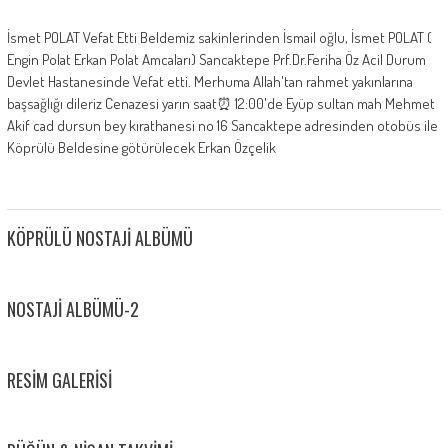
İsmet POLAT Vefat Etti Beldemiz sakinlerinden İsmail oğlu, İsmet POLAT (
Engin Polat Erkan Polat Amcaları) Sancaktepe Prf.Dr.Feriha Öz Acil Durum
Devlet Hastanesinde Vefat etti. Merhuma Allah'tan rahmet yakınlarına
başsağlığı dileriz Cenazesi yarın saat⏰️ 12:00'de Eyüp sultan mah Mehmet
Akif cad dursun bey kırathanesi no 16 Sancaktepe adresinden otobüs ile
Köprülü Beldesine götürülecek Erkan Özçelik
KÖPRÜLÜ NOSTAJI ALBÜMÜ
NOSTAJI ALBÜMÜ-2
RESIM GALERISI